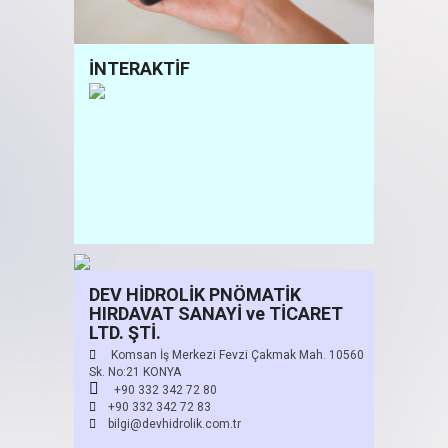
İNTERAKTİF
DEV HİDROLİK PNÖMATİK
HIRDAVAT SANAYİ ve TİCARET
LTD. ŞTİ.
Komsan İş Merkezi Fevzi Çakmak Mah. 10560
Sk. No:21 KONYA
+90 332 342 72 80
+90 332 342 72 83
bilgi@devhidrolik.com.tr