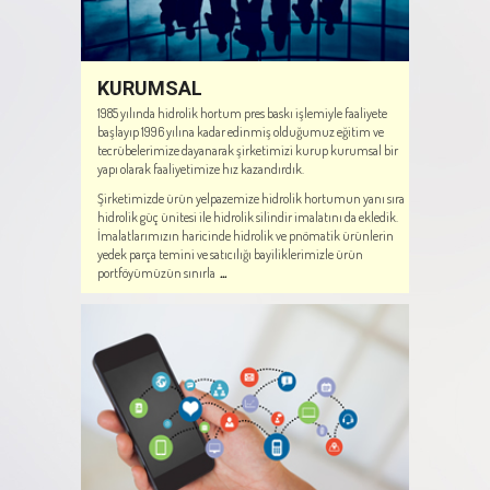
KURUMSAL
1985 yılında hidrolik hortum pres baskı işlemiyle faaliyete
başlayıp 1996 yılına kadar edinmiş olduğumuz eğitim ve
tecrübelerimize dayanarak şirketimizi kurup kurumsal bir
yapı olarak faaliyetimize hız kazandırdık.
Şirketimizde ürün yelpazemize hidrolik hortumun yanı sıra
hidrolik güç ünitesi ile hidrolik silindir imalatını da ekledik.
İmalatlarımızın haricinde hidrolik ve pnömatik ürünlerin
yedek parça temini ve satıcılığı bayiliklerimizle ürün
portföyümüzün sınırla
...