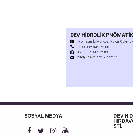
DEV HİDROLİK PNÖMATİK 
Komsan İş Merkezi Fevzi Çakmak 
+90 332 342 72 80
+90 332 342 72 83
bilgi@devhidrolik.com.tr
SOSYAL MEDYA
DEV Hİ
HIRDAVA
ŞTİ.