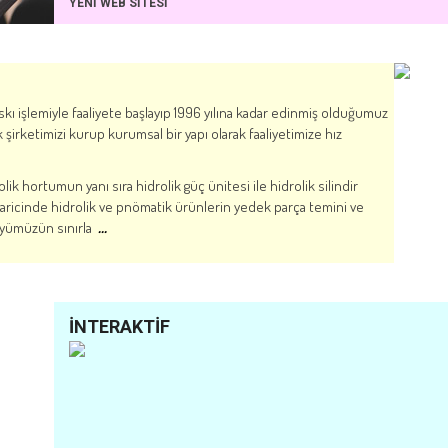
Web Sitemiz Yeni Arayüz Tasarımı İle Siz Değerli Kullanıcılarımıza H
skı işlemiyle faaliyete başlayıp 1996 yılına kadar edinmiş olduğumuz
şirketimizi kurup kurumsal bir yapı olarak faaliyetimize hız
k hortumun yanı sıra hidrolik güç ünitesi ile hidrolik silindir
n haricinde hidrolik ve pnömatik ürünlerin yedek parça temini ve
föyümüzün sınırla
...
İNTERAKTİF