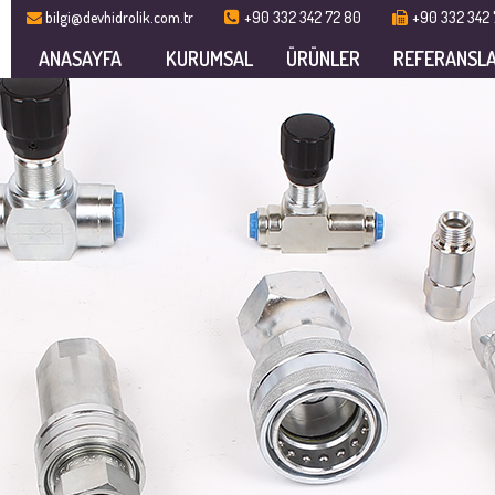
bilgi@devhidrolik.com.tr
+90 332 342 72 80
+90 332 342 
ANASAYFA
KURUMSAL
ÜRÜNLER
REFERANSL