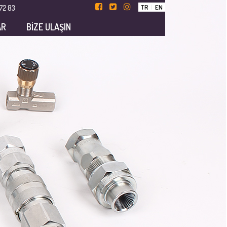
TR
|
EN
72 83
AR
BİZE ULAŞIN