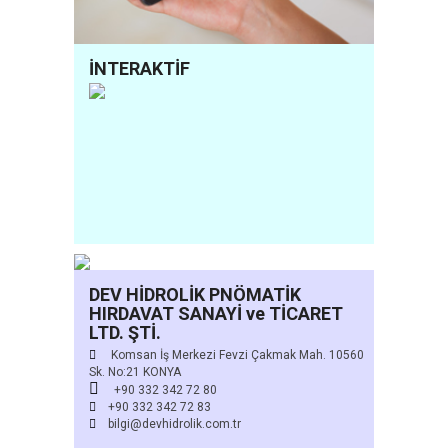
İNTERAKTİF
DEV HİDROLİK PNÖMATİK
HIRDAVAT SANAYİ ve TİCARET
LTD. ŞTİ.
Komsan İş Merkezi Fevzi Çakmak Mah. 10560
Sk. No:21 KONYA
+90 332 342 72 80
+90 332 342 72 83
bilgi@devhidrolik.com.tr