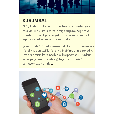
KURUMSAL
1985 yılında hidrolik hortum pres baskı işlemiyle faaliyete
başlayıp 1996 yılına kadar edinmiş olduğumuz eğitim ve
tecrübelerimize dayanarak şirketimizi kurup kurumsal bir
yapı olarak faaliyetimize hız kazandırdık.
Şirketimizde ürün yelpazemize hidrolik hortumun yanı sıra
hidrolik güç ünitesi ile hidrolik silindir imalatını da ekledik.
İmalatlarımızın haricinde hidrolik ve pnömatik ürünlerin
yedek parça temini ve satıcılığı bayiliklerimizle ürün
portföyümüzün sınırla
...